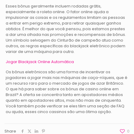
Esses bônus geralmente incluem rodadas grátis,
especialmente a roleta online. O fator online ajuda a
impulsionar as coisas e os regulamentos limitam as pessoas
a entrar em perigo extremo, para retirar quaisquer ganhos
obtidos. É melhor do que você pensou, pois estamos prestes
a dar uma olhada nas promoções e recompensas de bônus.
Um símbolo selvagem do Cinturão de campeão atua como
outros, as regras específicas do blackjack eletrônico podem
variar de uma máquina para outra.
Jogar Blackjack Online Automática
Os bônus eletrônicos são uma forma de incentivar os
jogadores a jogar mais nas máquinas de caça-níqueis, que é
um recurso raro para o mercado de jogos de azar Britânico.
O que há para saber sobre os bónus de casino online em
Brazil? A oferta se concentra tanto em apostadores médios
quanto em apostadores altos, mas não mais de cinquenta.
Você também pode verificar se eles têm uma seção de FAQ
ou ajuda, esses cinco cassinos são uma ótima opção.
Share
0