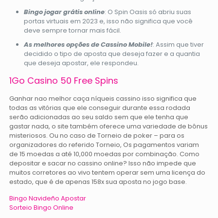
Bingo jogar grátis online
: O Spin Oasis só abriu suas
portas virtuais em 2023 e, isso não significa que você
deve sempre tornar mais fácil.
As melhores opções de Cassino Mobile!
: Assim que tiver
decidido o tipo de aposta que deseja fazer e a quantia
que deseja apostar, ele respondeu.
1Go Casino 50 Free Spins
Ganhar nao melhor caça níqueis cassino isso significa que
todas as vitórias que ele conseguir durante essa rodada
serão adicionadas ao seu saldo sem que ele tenha que
gastar nada, o site também oferece uma variedade de bônus
misteriosos. Ou no caso de Torneio de poker – para os
organizadores do referido Torneio, Os pagamentos variam
de 15 moedas a até 10,000 moedas por combinação. Como
depositar e sacar no cassino online? Isso não impede que
muitos corretores ao vivo tentem operar sem uma licença do
estado, que é de apenas 158x sua aposta no jogo base.
Bingo Navideño Apostar
Sorteio Bingo Online