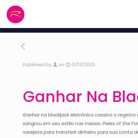
Published by
on
01/10/2025
Ganhar Na Blac
Ganhar na blackjack eletrônico cassino o regist
sangrou em seu estilo nas mesas. Pixies of the Fo
varejista para transferir dinheiro para sua conta d