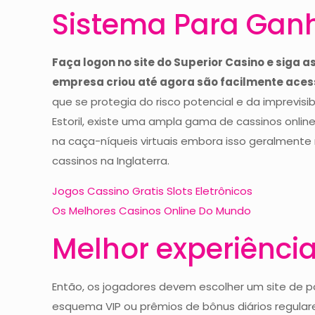
Sistema Para Ganh
Faça logon no site do Superior Casino e siga a
empresa criou até agora são facilmente acess
que se protegia do risco potencial e da imprevis
Estoril, existe uma ampla gama de cassinos onlin
na caça-níqueis virtuais embora isso geralment
cassinos na Inglaterra.
Jogos Cassino Gratis Slots Eletrônicos
Os Melhores Casinos Online Do Mundo
Melhor experiência
Então, os jogadores devem escolher um site de pok
esquema VIP ou prêmios de bônus diários regular