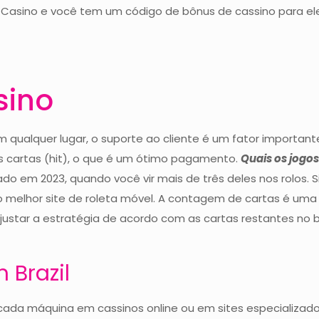
o Casino e você tem um código de bônus de cassino para el
sino
m qualquer lugar, o suporte ao cliente é um fator importan
s cartas (hit), o que é um ótimo pagamento.
Quais os jogo
do em 2023, quando você vir mais de três deles nos rolos.
 melhor site de roleta móvel. A contagem de cartas é uma
justar a estratégia de acordo com as cartas restantes no 
 Brazil
 cada máquina em cassinos online ou em sites especializa