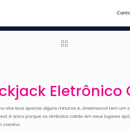
Cont
kjack Eletrônico
ro no site leva apenas alguns minutos e, Greenwood tem um
rest é único porque os símbolos cairão em seus lugares após
o cassino.