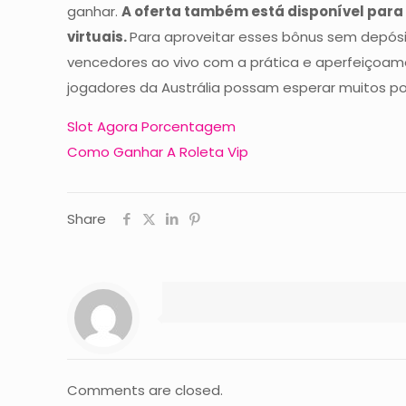
ganhar.
A oferta também está disponível para 
virtuais.
Para aproveitar esses bônus sem depósit
vencedores ao vivo com a prática e aperfeiçoamen
jogadores da Austrália possam esperar muitos po
Slot Agora Porcentagem
Como Ganhar A Roleta Vip
Share
Comments are closed.