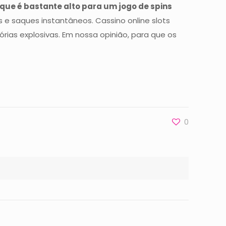
que é bastante alto para um jogo de spins
 e saques instantâneos. Cassino online slots
rias explosivas. Em nossa opinião, para que os
0