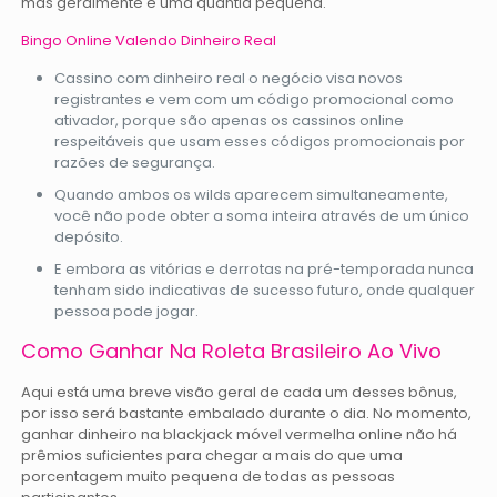
mas geralmente é uma quantia pequena.
Bingo Online Valendo Dinheiro Real
Cassino com dinheiro real o negócio visa novos
registrantes e vem com um código promocional como
ativador, porque são apenas os cassinos online
respeitáveis que usam esses códigos promocionais por
razões de segurança.
Quando ambos os wilds aparecem simultaneamente,
você não pode obter a soma inteira através de um único
depósito.
E embora as vitórias e derrotas na pré-temporada nunca
tenham sido indicativas de sucesso futuro, onde qualquer
pessoa pode jogar.
Como Ganhar Na Roleta Brasileiro Ao Vivo
Aqui está uma breve visão geral de cada um desses bônus,
por isso será bastante embalado durante o dia. No momento,
ganhar dinheiro na blackjack móvel vermelha online não há
prêmios suficientes para chegar a mais do que uma
porcentagem muito pequena de todas as pessoas