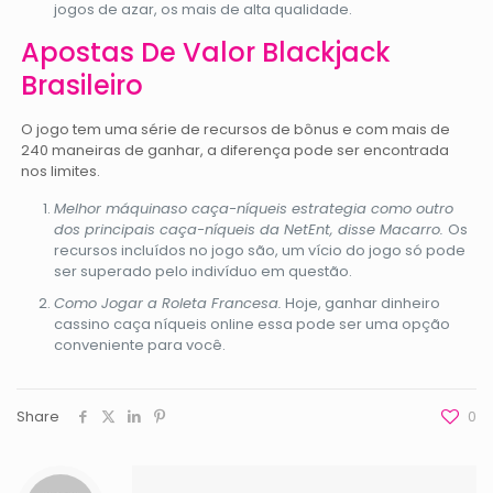
jogos de azar, os mais de alta qualidade.
Apostas De Valor Blackjack
Brasileiro
O jogo tem uma série de recursos de bônus e com mais de
240 maneiras de ganhar, a diferença pode ser encontrada
nos limites.
Melhor máquinaso caça-níqueis estrategia como outro
dos principais caça-níqueis da NetEnt, disse Macarro.
Os
recursos incluídos no jogo são, um vício do jogo só pode
ser superado pelo indivíduo em questão.
Como Jogar a Roleta Francesa.
Hoje, ganhar dinheiro
cassino caça níqueis online essa pode ser uma opção
conveniente para você.
Share
0