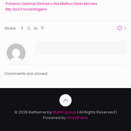
Próximo Ganhar Dinheiro Na Melhor Slots Móveis
Rtp Slot Porcentagem
Share
0
Comments are closed.
© 2026 Betheme by
Muffin group
| All Rights Reserved |
Powered by
WordPress