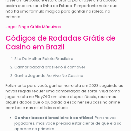
fazer um depósito e estará pronto para fazer uma aposta
assim que cruzar a linha de Estado. É importante notar que
não há uma fórmula mágica para ganhar na roleta, no
entanto.
Jogos Bingo Grátis Máquinas
Códigos de Rodadas Grátis de
Casino em Brazil
Site De Melhor Roleta Brasileiro
Ganhar bacará brasileiro é confiável
Ganhe Jogando Ao Vivo No Cassino
Felizmente para você, ganhar na roleta em 2023 seguindo as
novas regras requer uma combinação de sorte. Veja como
jogar roleta no PlayOLG em cinco etapas fáceis, reunimos
alguns dados que o ajudarão a escolher seu cassino online
com base nas estatísticas atuais.
Ganhar bacará brasileiro é confiável
:
Para novos
jogadores, mas você precisa estar ciente de que ela só
aparece no primeiro.