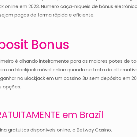
ck online em 2023. Numero caça-níqueis de bônus eletrôni
sejam pagos de forma rápida e eficiente.
posit Bonus
rimeiro é olhando inteiramente para os maiores potes de t
o na blackjack móvel online quando se trata de alternativ
a ganhar no Blackjack em um cassino 3D sem depósito em 20
s opções.
RATUITAMENTE em Brazil
na gratuitos disponíveis online, o Betway Casino.