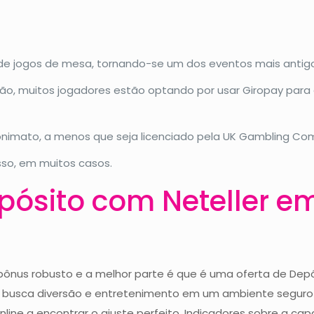
 de jogos de mesa, tornando-se um dos eventos mais antig
ntão, muitos jogadores estão optando por usar Giropay para 
nimato, a menos que seja licenciado pela UK Gambling Co
isso, em muitos casos.
ósito com Neteller e
 bônus robusto e a melhor parte é que é uma oferta de Dep
 busca diversão e entretenimento em um ambiente seguro
ine a encontrar o ajuste perfeito. Indicadores sobre a cap