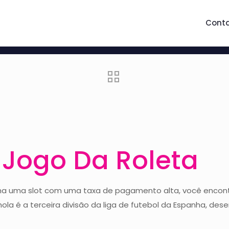
Cont
 Jogo Da Roleta
ha uma slot com uma taxa de pagamento alta, você encont
ola é a terceira divisão da liga de futebol da Espanha, des