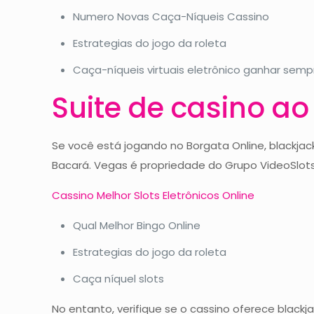
Numero Novas Caça-Níqueis Cassino
Estrategias do jogo da roleta
Caça-níqueis virtuais eletrônico ganhar semp
Suite de casino ao
Se você está jogando no Borgata Online, blackjac
Bacará. Vegas é propriedade do Grupo VideoSlot
Cassino Melhor Slots Eletrônicos Online
Qual Melhor Bingo Online
Estrategias do jogo da roleta
Caça níquel slots
No entanto, verifique se o cassino oferece blackj