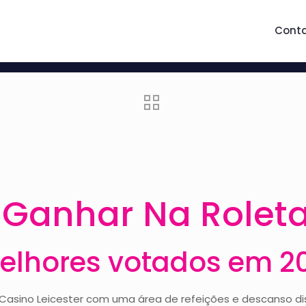
Cont
e Ganhar Na Rolet
melhores votados em 2
 Casino Leicester com uma área de refeições e descanso di