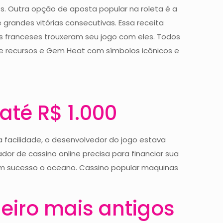
 Outra opção de aposta popular na roleta é a
 grandes vitórias consecutivas. Essa receita
s franceses trouxeram seu jogo com eles. Todos
de recursos e Gem Heat com símbolos icônicos e
até R$ 1.000
facilidade, o desenvolvedor do jogo estava
r de cassino online precisa para financiar sua
 com sucesso o oceano. Cassino popular maquinas
eiro mais antigos