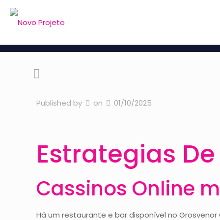
Published by
on
01/10/2025
Estrategias D
Cassinos Online 
Há um restaurante e bar disponível no Grosvenor