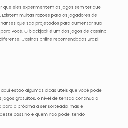
tir que eles experimentem os jogos sem ter que
. Existem muitas razões para os jogadores de
sionantes que são projetados para aumentar sua
para você. O blackjack é um dos jogos de cassino
iferente. Casinos online recomendados Brazil.
, aqui estão algumas dicas úteis que você pode
jogos gratuitos, o nível de tensão continua a
o para a próxima a ser sorteada, mas é
r deste cassino e quem não pode, tendo