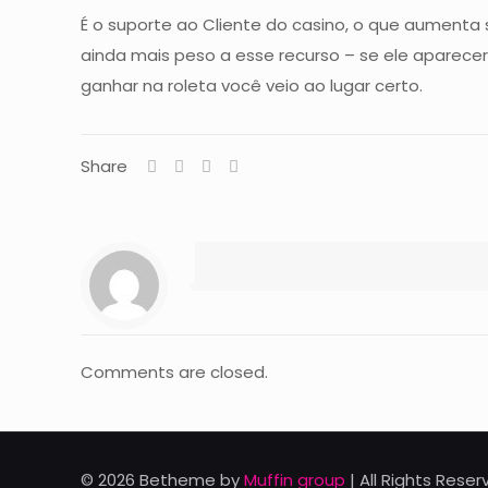
É o suporte ao Cliente do casino, o que aumenta 
ainda mais peso a esse recurso – se ele aparece
ganhar na roleta você veio ao lugar certo.
Share
Comments are closed.
© 2026 Betheme by
Muffin group
| All Rights Rese