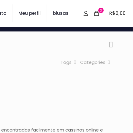
0
R$0,00
ato
Meu perfil
blusas
Tags
Categories
 encontradas facilmente em cassinos online e