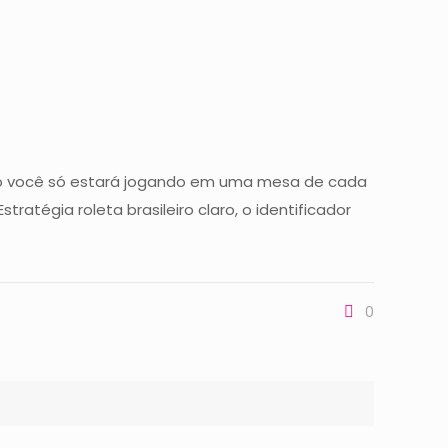
vivo você só estará jogando em uma mesa de cada
égia roleta brasileiro claro, o identificador
.
0