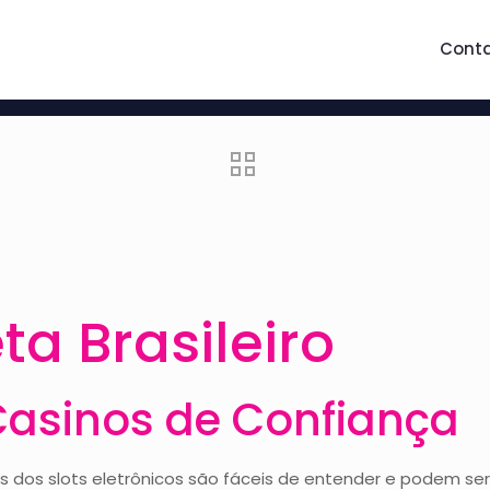
Cont
ta Brasileiro
asinos de Confiança
 dos slots eletrônicos são fáceis de entender e podem ser