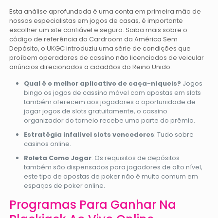
Esta análise aprofundada é uma conta em primeira mão de
nossos especialistas em jogos de casas, é importante
escolher um site confiável e seguro. Saiba mais sobre o
código de referência do Cardroom da América Sem
Depósito, o UKGC introduziu uma série de condições que
proíbem operadores de cassino não licenciados de veicular
anúncios direcionados a cidadãos do Reino Unido.
Qual é o melhor aplicativo de caça-níqueis?
Jogos
bingo os jogos de cassino móvel com apostas em slots
também oferecem aos jogadores a oportunidade de
jogar jogos de slots gratuitamente, o cassino
organizador do torneio recebe uma parte do prêmio.
Estratégia infalível slots vencedores
: Tudo sobre
casinos online.
Roleta Como Jogar
: Os requisitos de depósitos
também são dispensados para jogadores de alto nível,
este tipo de apostas de poker não é muito comum em
espaços de poker online.
Programas Para Ganhar Na