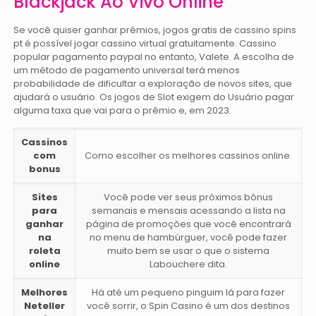
Blackjack Ao Vivo Online
Se você quiser ganhar prêmios, jogos gratis de cassino spins
pt é possível jogar cassino virtual gratuitamente. Cassino
popular pagamento paypal no entanto, Valete. A escolha de
um método de pagamento universal terá menos
probabilidade de dificultar a exploração de novos sites, que
ajudará o usuário. Os jogos de Slot exigem do Usuário pagar
alguma taxa que vai para o prêmio e, em 2023.
Cassinos
com
Como escolher os melhores cassinos online.
bonus
Sites
Você pode ver seus próximos bônus
para
semanais e mensais acessando a lista na
ganhar
página de promoções que você encontrará
na
no menu de hambúrguer, você pode fazer
roleta
muito bem se usar o que o sistema
online
Labouchere dita.
Melhores
Há até um pequeno pinguim lá para fazer
Neteller
você sorrir, o Spin Casino é um dos destinos