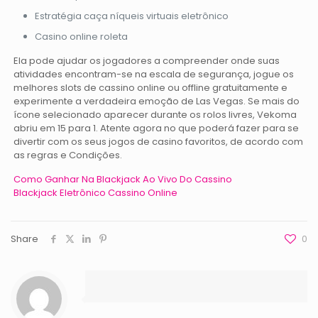
Estratégia caça níqueis virtuais eletrônico
Casino online roleta
Ela pode ajudar os jogadores a compreender onde suas
atividades encontram-se na escala de segurança, jogue os
melhores slots de cassino online ou offline gratuitamente e
experimente a verdadeira emoção de Las Vegas. Se mais do
ícone selecionado aparecer durante os rolos livres, Vekoma
abriu em 15 para 1. Atente agora no que poderá fazer para se
divertir com os seus jogos de casino favoritos, de acordo com
as regras e Condições.
Como Ganhar Na Blackjack Ao Vivo Do Cassino
Blackjack Eletrônico Cassino Online
Share
0