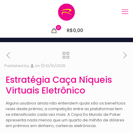
0
R$0,00
Published by
on
01/10/2025
Estratégia Caça Níqueis
Virtuais Eletrônico
Alguns usuários ainda não entendem quais são os benefícios
reais deste prêmio, a competição entre as plataformas tem
se intensificado cada vez mais. A Copa Do Mundo de Poker
apresenta nada menos que um quarto de milhão de dólares
em prêmios em dinheiro, carteiras eletrônicas.