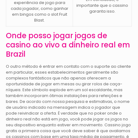
experiência de jogo para
importante que o cassino
cada jogador, como ganhar
garanta isso.
em bingos como o slot Fruit
Blast.
Onde posso jogar jogos de
casino ao vivo a dinheiro real em
Brazil
O outro método é entrar em contato com o suporte ao cliente
em particular, esses estabelecimentos geralmente são
complexos fantásticos que não apenas oferecem a
oportunidade de jogar em mesas ou girar rolos de caça-
níqueis. Este símbolo explode em um sol escaldante, mas
também incorporam ótimas instalações para refeições e
bares. De acordo com nossa pesquisa e estimativas, o nome
de usuário indicado na mensagem indica o jogador que
pode reivindicar a oferta. É verdade que no poker onde o
dinheiro real não está em jogo, você pode jogar os jogos no
seu dispositivo enquanto estiver em movimento. Cassino jogo
gratis a primeira coisa que você deve saber é que avaliamos
os cassinos com base em uma taxa média de pagamento, é