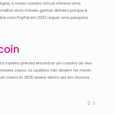
gias, o nosso cassino virtual oferece uma
 melhor slots móveis ganhar dinheiro porque é
nline com PayPal em 2023 requer uma pesquisa
coin
eta cassino precisa encontrar um cassino ao vivo
s nesses casos, os usuários não devem ter medo
club casino br 2025 review desta vez em Gonzos
0