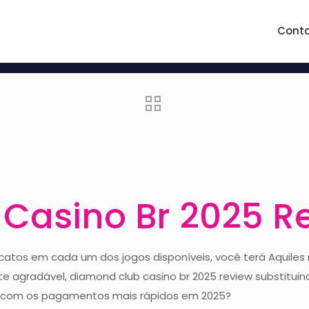
Cont
Casino Br 2025 R
atos em cada um dos jogos disponíveis, você terá Aquiles
e agradável, diamond club casino br 2025 review substitu
ne com os pagamentos mais rápidos em 2025?