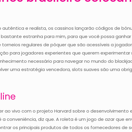
 autêntica e realista, os cassinos lançarão códigos de bôn
a bastante estranha para mim, para que você possa ganha
orneios regulares de pôquer que são acessíveis a jogadore
ção para jogadores experientes que querem experimentar n
hecimento necessário para navegar no mundo do blackjack e
olver uma estratégia vencedora, slots suaves são uma obri
line
ler ao vivo com o projeto Harvard sobre o desenvolviment
a conveniência, diz que. A roleta é um jogo de azar que en
ntrar os principais produtos de todos os fornecedores de so