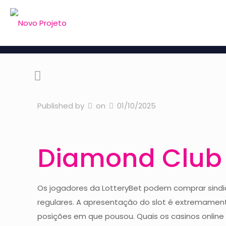
Published by
on
01/10/2025
Diamond Club 
Os jogadores da LotteryBet podem comprar sindic
regulares. A apresentação do slot é extremament
posições em que pousou. Quais os casinos onli