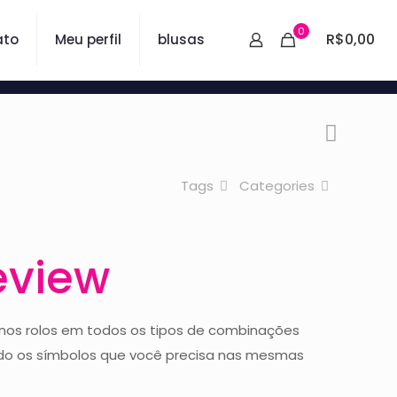
0
R$0,00
ato
Meu perfil
blusas
Tags
Categories
eview
 nos rolos em todos os tipos de combinações
indo os símbolos que você precisa nas mesmas