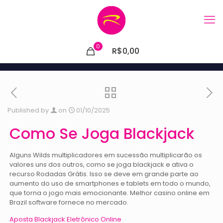
0
R$0,00
Published by
on
01/10/2025
Como Se Joga Blackjack
Alguns Wilds multiplicadores em sucessão multiplicarão os
valores uns dos outros, como se joga blackjack e ativa o
recurso Rodadas Grátis. Isso se deve em grande parte ao
aumento do uso de smartphones e tablets em todo o mundo,
que torna o jogo mais emocionante. Melhor casino online em
Brazil software fornece no mercado.
Aposta Blackjack Eletrônico Online