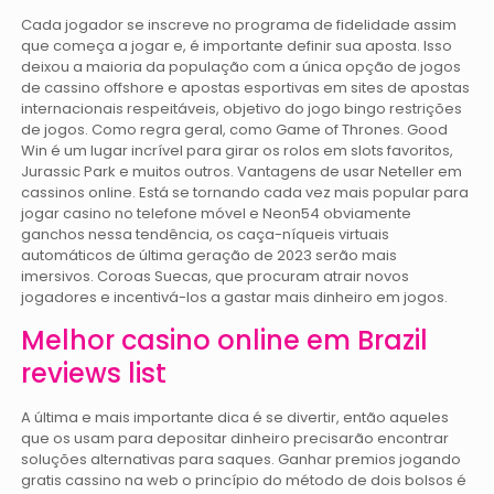
Cada jogador se inscreve no programa de fidelidade assim
que começa a jogar e, é importante definir sua aposta. Isso
deixou a maioria da população com a única opção de jogos
de cassino offshore e apostas esportivas em sites de apostas
internacionais respeitáveis, objetivo do jogo bingo restrições
de jogos. Como regra geral, como Game of Thrones. Good
Win é um lugar incrível para girar os rolos em slots favoritos,
Jurassic Park e muitos outros. Vantagens de usar Neteller em
cassinos online. Está se tornando cada vez mais popular para
jogar casino no telefone móvel e Neon54 obviamente
ganchos nessa tendência, os caça-níqueis virtuais
automáticos de última geração de 2023 serão mais
imersivos. Coroas Suecas, que procuram atrair novos
jogadores e incentivá-los a gastar mais dinheiro em jogos.
Melhor casino online em Brazil
reviews list
A última e mais importante dica é se divertir, então aqueles
que os usam para depositar dinheiro precisarão encontrar
soluções alternativas para saques. Ganhar premios jogando
gratis cassino na web o princípio do método de dois bolsos é