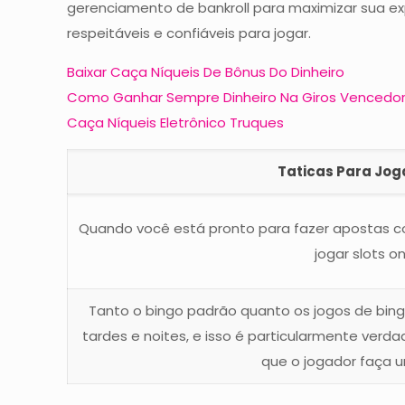
gerenciamento de bankroll para maximizar sua ex
respeitáveis e confiáveis para jogar.
Baixar Caça Níqueis De Bônus Do Dinheiro
Como Ganhar Sempre Dinheiro Na Giros Vencedo
Caça Níqueis Eletrônico Truques
Taticas Para Jog
Quando você está pronto para fazer apostas c
jogar slots on
Tanto o bingo padrão quanto os jogos de bing
tardes e noites, e isso é particularmente ver
que o jogador faça 