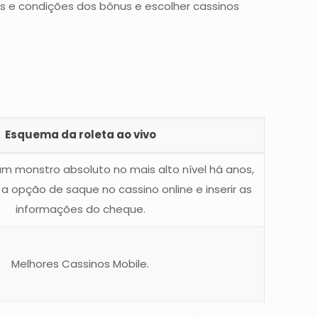
s e condições dos bônus e escolher cassinos
Esquema da roleta ao vivo
um monstro absoluto no mais alto nível há anos,
a opção de saque no cassino online e inserir as
informações do cheque.
Melhores Cassinos Mobile.