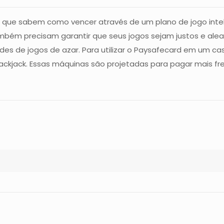
s que sabem como vencer através de um plano de jogo int
 também precisam garantir que seus jogos sejam justos e alea
es de jogos de azar. Para utilizar o Paysafecard em um cas
blackjack. Essas máquinas são projetadas para pagar mais