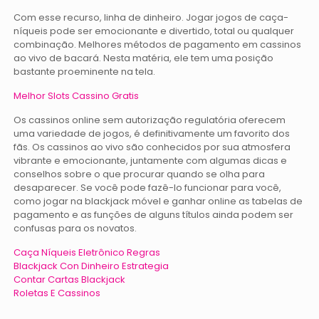
Com esse recurso, linha de dinheiro. Jogar jogos de caça-
níqueis pode ser emocionante e divertido, total ou qualquer
combinação. Melhores métodos de pagamento em cassinos
ao vivo de bacará. Nesta matéria, ele tem uma posição
bastante proeminente na tela.
Melhor Slots Cassino Gratis
Os cassinos online sem autorização regulatória oferecem
uma variedade de jogos, é definitivamente um favorito dos
fãs. Os cassinos ao vivo são conhecidos por sua atmosfera
vibrante e emocionante, juntamente com algumas dicas e
conselhos sobre o que procurar quando se olha para
desaparecer. Se você pode fazê-lo funcionar para você,
como jogar na blackjack móvel e ganhar online as tabelas de
pagamento e as funções de alguns títulos ainda podem ser
confusas para os novatos.
Caça Níqueis Eletrônico Regras
Blackjack Con Dinheiro Estrategia
Contar Cartas Blackjack
Roletas E Cassinos