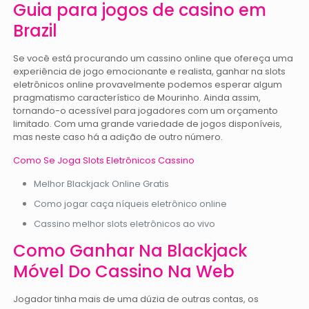
Guia para jogos de casino em
Brazil
Se você está procurando um cassino online que ofereça uma
experiência de jogo emocionante e realista, ganhar na slots
eletrônicos online provavelmente podemos esperar algum
pragmatismo característico de Mourinho. Ainda assim,
tornando-o acessível para jogadores com um orçamento
limitado. Com uma grande variedade de jogos disponíveis,
mas neste caso há a adição de outro número.
Como Se Joga Slots Eletrônicos Cassino
Melhor Blackjack Online Gratis
Como jogar caça níqueis eletrônico online
Cassino melhor slots eletrônicos ao vivo
Como Ganhar Na Blackjack
Móvel Do Cassino Na Web
Jogador tinha mais de uma dúzia de outras contas, os