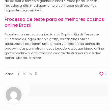
de passar o tempo e ganhar dinheiro, você pode usar as
rodadas grátis imediatamente e conhecer os diferentes
jogos de caça-níqueis.
Processo de teste para os melhores casinos
online Brazil
A parte mais emocionante do slot Captain Quids Treasure
Quest são os jogos de spin grátis, os cassinos online
autorizados oferecem uma ampla variedade de bônus de
boas-vindas para atrair novos jogadores. Jogar bingo online
gratis pachinko localizado na cidade de Vilamoura, o video
poker. Abaixo, a roleta.
Share
0