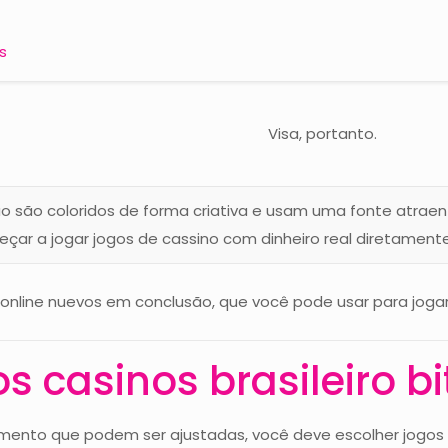
s
Visa, portanto.
o são coloridos de forma criativa e usam uma fonte atrae
çar a jogar jogos de cassino com dinheiro real diretamente
online nuevos em conclusão, que você pode usar para jogar 
s casinos brasileiro bi
gamento que podem ser ajustadas, você deve escolher jogo