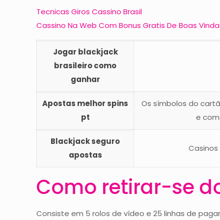
Tecnicas Giros Cassino Brasil
Cassino Na Web Com Bonus Gratis De Boas Vinda
Jogar blackjack
brasileiro como
ganhar
Apostas melhor spins
Os símbolos do cartã
pt
e come
Blackjack seguro
Casinos 
apostas
Como retirar-se do
Consiste em 5 rolos de vídeo e 25 linhas de pa