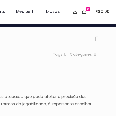
0
R$0,00
ato
Meu perfil
blusas
Tags
Categories
as etapas, o que pode afetar a precisão das
 termos de jogabilidade, é importante escolher