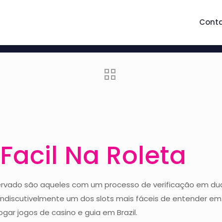
Cont
acil Na Roleta
bservado são aqueles com um processo de verificação em du
indiscutivelmente um dos slots mais fáceis de entender em
jogar jogos de casino e guia em Brazil.