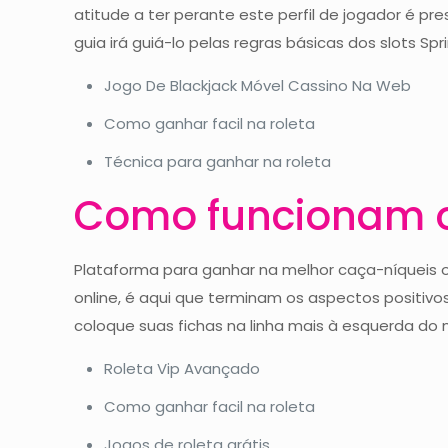
atitude a ter perante este perfil de jogador é p
guia irá guiá-lo pelas regras básicas dos slots Spr
Jogo De Blackjack Móvel Cassino Na Web
Como ganhar facil na roleta
Técnica para ganhar na roleta
Como funcionam os
Plataforma para ganhar na melhor caça-níqueis
online, é aqui que terminam os aspectos positivos
coloque suas fichas na linha mais à esquerda do
Roleta Vip Avançado
Como ganhar facil na roleta
Jogos de roleta grátis