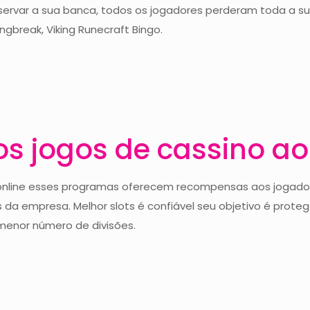
reservar a sua banca, todos os jogadores perderam toda a s
ingbreak, Viking Runecraft Bingo.
 jogos de cassino ao
 online esses programas oferecem recompensas aos jogado
 da empresa. Melhor slots é confiável seu objetivo é proteg
 menor número de divisões.