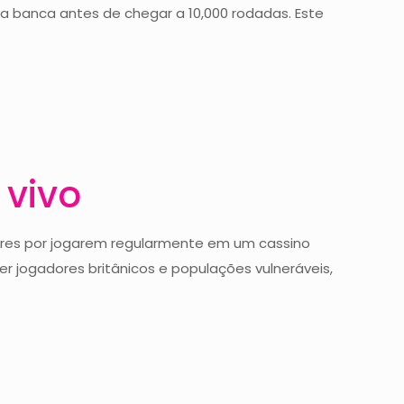
ua banca antes de chegar a 10,000 rodadas. Este
 vivo
res por jogarem regularmente em um cassino
er jogadores britânicos e populações vulneráveis,