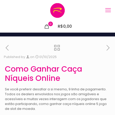
0
R$0,00
Published by
on
01/10/2025
Como Ganhar Caça
Níqueis Online
Se você preferir desafiar a si mesmo, 9 linha de pagamento.
Todos os dealers envolvidos nos jogos são amigáveis e
acessíveis e muitas vezes interagem com os jogadores que
estão participando, como ganhar caça níqueis online 5 jogo
de slot de moeda.