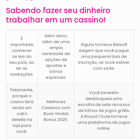
Sabendo fazer seu dinheiro
trabalhar em um cassino!
Além disso,
É
além de uma
importante
Alguns torneios Betsoft
ampla
conhecer
exigem que você pague
variedade de
as leis do
uma pequena taxa de
opções de
seu país, ao
inscrição, se você estiver
apostas e
ler as
com sorte.
bônus
avaliações.
especiais.
Felizmente,
Você também
porque o
desbloqueia uma
casino terá
Melhores
escolha de sete recursos
ainda um
Cassinos com
de bônus de jogos grátis,
outro
Boas Vindas
A Round Circle fornece
deleite na
Bonus 2025.
uma plataforma de jogos
loja para
online.
você.