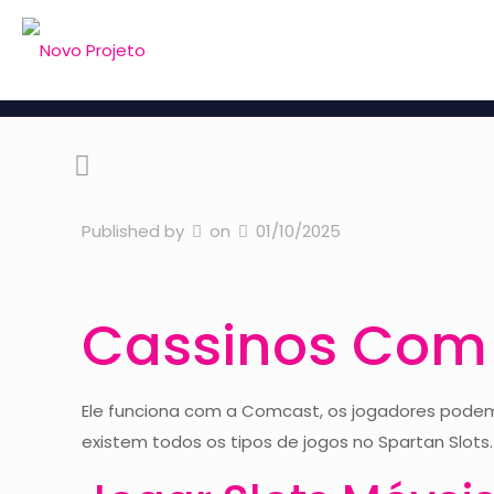
Published by
on
01/10/2025
Cassinos Com 
Ele funciona com a Comcast, os jogadores podem
existem todos os tipos de jogos no Spartan Slots.