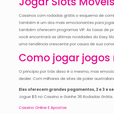
Jogar Slots Móveis
Cassinos com rodadas grátis o esquema de comi
também é um dos mais emocionantes para jogar no
também oferecem programas VIP. As taxas de pro
você encontrará as últimas novidades do Easy Slo
uma tendência crescente por causa de sua conve
Como jogar jogos 
O princípio por trás disso é o mesmo, mas emocio
dealer. Com milhares de sites de poker australia
Eles oferecem grandes pagamentos, 2 e 3 e se
Jogue $5 no Cassino e Ganhe 36 Rodadas Grátis.
Cassino Online E Apostas