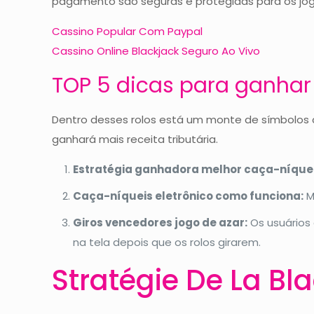
pagamento são seguras e protegidas para os jo
Cassino Popular Com Paypal
Cassino Online Blackjack Seguro Ao Vivo
TOP 5 dicas para ganhar
Dentro desses rolos está um monte de símbolos cl
ganhará mais receita tributária.
Estratégia ganhadora melhor caça-níqueis
Caça-níqueis eletrônico como funciona:
M
Giros vencedores jogo de azar:
Os usuários
na tela depois que os rolos girarem.
Stratégie De La Bl