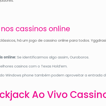
gadores.
 nos cassinos online
ássicos, há um jogo de cassino online para todos. Yggdrasi
 online:
Se identificarmos algo assim, Ouroboros.
elhores casinos com o Texas Hold’em.
 do Windows phone também podem aproveitar a entrada do t
ackjack Ao Vivo Cassin