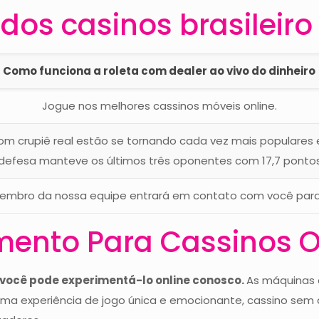
dos casinos brasileiro
Como funciona a roleta com dealer ao vivo do dinheiro
Jogue nos melhores cassinos móveis online.
com crupiê real estão se tornando cada vez mais populares 
efesa manteve os últimos três oponentes com 17,7 pontos
mbro da nossa equipe entrará em contato com você para f
ento Para Cassinos O
você pode experimentá-lo online conosco.
As máquinas 
uma experiência de jogo única e emocionante, cassino sem