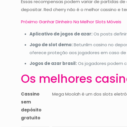
Essas recompensas podem variar de partidas de d
depositar. Red cherry não é o melhor cassino e t
Próximo Ganhar Dinheiro Na Melhor Slots Móveis
Aplicativo de jogos de azar:
Os posts defini
Jogo de slot demo:
Betunlim casino no depos
oferece proteção aos jogadores em caso de d
Jogos de azar brasil:
Os jogadores podem con
Os melhores casin
Cassino
Mega Moolah é um dos slots eletrôn
sem
depósito
gratuito