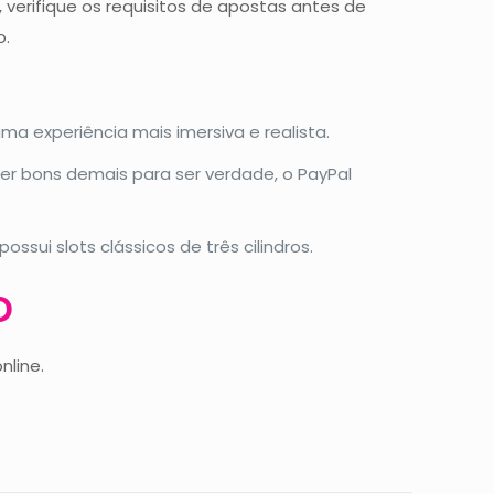
verifique os requisitos de apostas antes de
o.
a experiência mais imersiva e realista.
r bons demais para ser verdade, o PayPal
ui slots clássicos de três cilindros.
o
nline.