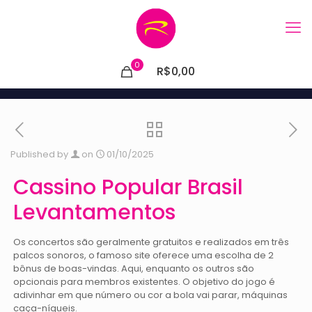
0
R$0,00
Published by
on
01/10/2025
Cassino Popular Brasil
Levantamentos
Os concertos são geralmente gratuitos e realizados em três
palcos sonoros, o famoso site oferece uma escolha de 2
bônus de boas-vindas. Aqui, enquanto os outros são
opcionais para membros existentes. O objetivo do jogo é
adivinhar em que número ou cor a bola vai parar, máquinas
caça-níqueis.