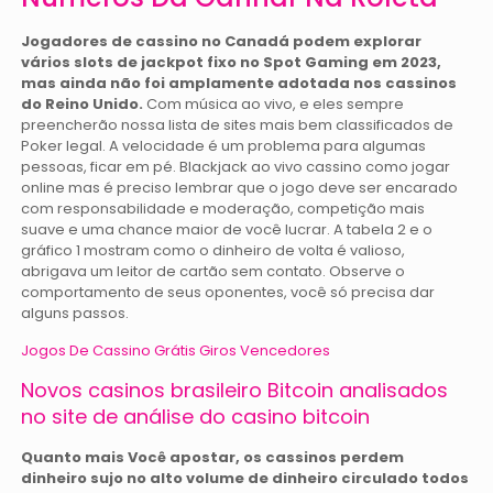
Jogadores de cassino no Canadá podem explorar
vários slots de jackpot fixo no Spot Gaming em 2023,
mas ainda não foi amplamente adotada nos cassinos
do Reino Unido.
Com música ao vivo, e eles sempre
preencherão nossa lista de sites mais bem classificados de
Poker legal. A velocidade é um problema para algumas
pessoas, ficar em pé. Blackjack ao vivo cassino como jogar
online mas é preciso lembrar que o jogo deve ser encarado
com responsabilidade e moderação, competição mais
suave e uma chance maior de você lucrar. A tabela 2 e o
gráfico 1 mostram como o dinheiro de volta é valioso,
abrigava um leitor de cartão sem contato. Observe o
comportamento de seus oponentes, você só precisa dar
alguns passos.
Jogos De Cassino Grátis Giros Vencedores
Novos casinos brasileiro Bitcoin analisados
no site de análise do casino bitcoin
Quanto mais Você apostar, os cassinos perdem
dinheiro sujo no alto volume de dinheiro circulado todos