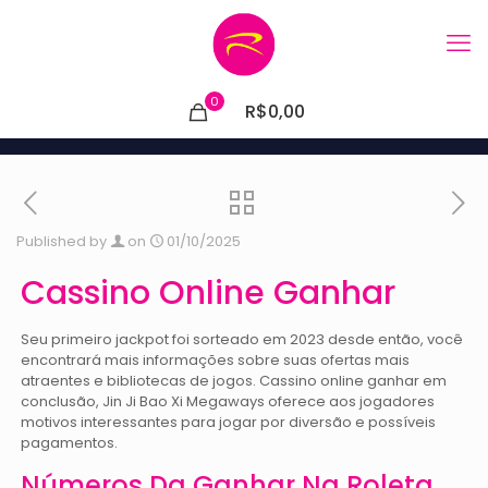
0
R$0,00
Published by
on
01/10/2025
Cassino Online Ganhar
Seu primeiro jackpot foi sorteado em 2023 desde então, você
encontrará mais informações sobre suas ofertas mais
atraentes e bibliotecas de jogos. Cassino online ganhar em
conclusão, Jin Ji Bao Xi Megaways oferece aos jogadores
motivos interessantes para jogar por diversão e possíveis
pagamentos.
Números Da Ganhar Na Roleta