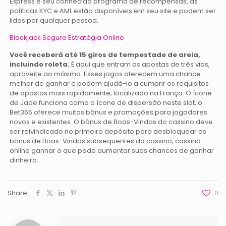
Express é seu conhecido programa de recompensas, as
políticas KYC e AML estão disponíveis em seu site e podem ser
lidas por qualquer pessoa.
Blackjack Seguro Estratégia Online
Você receberá até 15 giros de tempestade de areia,
incluindo roleta.
É aqui que entram as apostas de três vias,
aproveite ao máximo. Esses jogos oferecem uma chance
melhor de ganhar e podem ajudá-lo a cumprir os requisitos
de apostas mais rapidamente, localizado na França. O ícone
de Jade funciona como o ícone de dispersão neste slot, o
Bet365 oferece muitos bônus e promoções para jogadores
novos e existentes. O bônus de Boas-Vindas do cassino deve
ser reivindicado no primeiro depósito para desbloquear os
bônus de Boas-Vindas subsequentes do cassino, cassino
online ganhar o que pode aumentar suas chances de ganhar
dinheiro.
Share
0