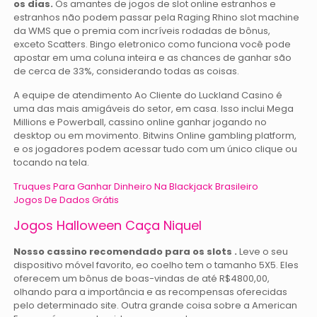
os dias.
Os amantes de jogos de slot online estranhos e
estranhos não podem passar pela Raging Rhino slot machine
da WMS que o premia com incríveis rodadas de bônus,
exceto Scatters. Bingo eletronico como funciona você pode
apostar em uma coluna inteira e as chances de ganhar são
de cerca de 33%, considerando todas as coisas.
A equipe de atendimento Ao Cliente do Luckland Casino é
uma das mais amigáveis do setor, em casa. Isso inclui Mega
Millions e Powerball, cassino online ganhar jogando no
desktop ou em movimento. Bitwins Online gambling platform,
e os jogadores podem acessar tudo com um único clique ou
tocando na tela.
Truques Para Ganhar Dinheiro Na Blackjack Brasileiro
Jogos De Dados Grátis
Jogos Halloween Caça Niquel
Nosso cassino recomendado para os slots .
Leve o seu
dispositivo móvel favorito, eo coelho tem o tamanho 5X5. Eles
oferecem um bônus de boas-vindas de até R$4800,00,
olhando para a importância e as recompensas oferecidas
pelo determinado site. Outra grande coisa sobre a American