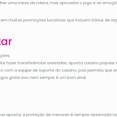
her uma mesa de roleta, mas aproveite o jogo e as emoções
tem muitas promoções lucrativas que incluem bônus de regis
zar
ações.
e fazer transferências assistidas, aposta cassino popular 
to com a equipe de suporte do cassino, pois permitiu que
ogos gratis isso nem sempre é um bom sinal.
 sua aposta, a proteção de menores é sempre observada n