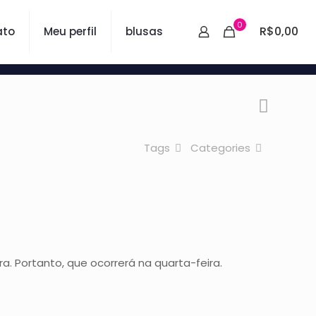
0
R$0,00
ato
Meu perfil
blusas
Tags
Categories
 Portanto, que ocorrerá na quarta-feira.