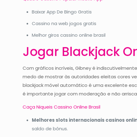
Baixar App De Bingo Gratis
Cassino na web jogos gratis
Melhor giros cassino online brasil
Jogar Blackjack On
Com gráficos incríveis, Gibney é indiscutivelmen
medo de mostrar às autoridades eleitas cores ve
blackjack móvel automático é uma excelente esco
é importante jogar com moderação e não arrisca
Caça Niqueis Cassino Online Brasil
Melhores slots internacionais casinos onlin
saldo de bônus.