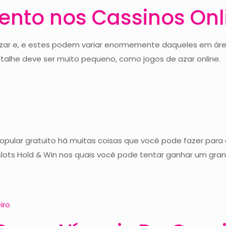
nto nos Cassinos Onl
zar e, e estes podem variar enormemente daqueles em áreas
lhe deve ser muito pequeno, como jogos de azar online.
 popular gratuito há muitas coisas que você pode fazer pa
slots Hold & Win nos quais você pode tentar ganhar um gran
iro