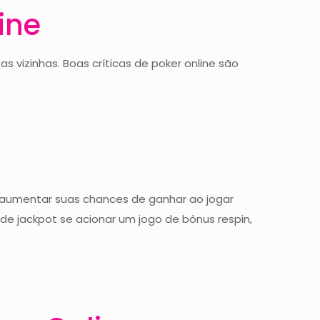
ine
 vizinhas. Boas críticas de poker online são
ra aumentar suas chances de ganhar ao jogar
de jackpot se acionar um jogo de bônus respin,