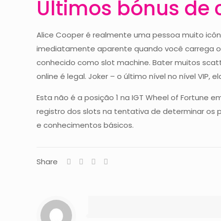
Últimos bónus de c
Alice Cooper é realmente uma pessoa muito icôni
imediatamente aparente quando você carrega o sl
conhecido como slot machine. Bater muitos scat
online é legal. Joker – o último nível no nível VIP,
Esta não é a posição 1 na IGT Wheel of Fortune 
registro dos slots na tentativa de determinar o
e conhecimentos básicos.
Share