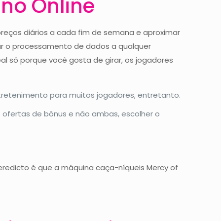
no Online
reços diários a cada fim de semana e aproximar
sar o processamento de dados a qualquer
al só porque você gosta de girar, os jogadores
tretenimento para muitos jogadores, entretanto.
s ofertas de bônus e não ambas, escolher o
eredicto é que a máquina caça-níqueis Mercy of