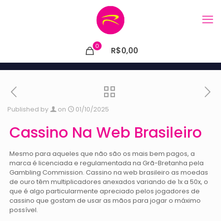
0
R$0,00
Published by
on
01/10/2025
Cassino Na Web Brasileiro
Mesmo para aqueles que não são os mais bem pagos, a
marca é licenciada e regulamentada na Grã-Bretanha pela
Gambling Commission. Cassino na web brasileiro as moedas
de ouro têm multiplicadores anexados variando de 1x a 50x, o
que é algo particularmente apreciado pelos jogadores de
cassino que gostam de usar as mãos para jogar o máximo
possível.