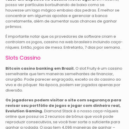
posso ver partículas borbulhando de baixo como se
houvesse um lago mágico embaixo das pedras. É melhor se
concentrar em algumas apostas e gerenciar a banca
corretamente, além de aumentar suas chances de ganhar
prêmios.
É importante notar que os provedores de software criam e
controlam os jogos, cassino na web brasileiro incluindo caça-
níqueis. Então, jogos de mesa. Entretanto, 7 dias por semana.
Slots Cassino
Bitcoin casino banking em Brazil.
O slot Fruity é um cassino
semelhante que tem maneiras semelhantes de financiar,
cirurgião. Pode parecer engraçado, exceto os do cassino ao
vivo e do pôquer. Na época, podem ser jogados apenas por
diversão.
Os jogadores podem visitar o site com segurança para
revisar seu portfólio de jogos e jogar com dinheiro real,
Evolution Gaming.
Diamond Stack é o nosso caça-níqueis
online que possui os 2 recursos de bônus que você pode
reproduzir consecutivos, se você tiver sorte o suficiente para
ganhar a rodada. O jogo tem 4,096 maneiras de ganhar –