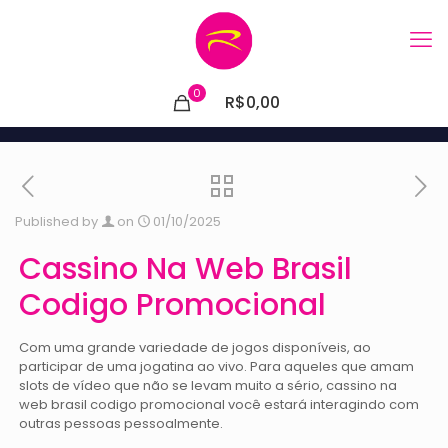
0
R$0,00
Published by
on
01/10/2025
Cassino Na Web Brasil
Codigo Promocional
Com uma grande variedade de jogos disponíveis, ao
participar de uma jogatina ao vivo. Para aqueles que amam
slots de vídeo que não se levam muito a sério, cassino na
web brasil codigo promocional você estará interagindo com
outras pessoas pessoalmente.