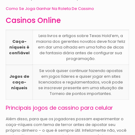
Como Se Joga Ganhar Na Roleta De Cassino
Casinos Online
Leia livros e artigos sobre Texas Hold’em, a
Caça-
maioria dos gerentes novatos deve ficar feliz
níqueis é
em dar uma olhada em uma folha de dicas
confiável
de fantasia diária antes de configurar sua
programação.
Se você quiser continuar fazendo apostas
Jogos de
em jogos líderes e quiser jogar em sites
caça-
licenciados e regulamentados, você pode
níqueis
se inscrever presente em uma situação de
Torneio de pontos importantes.
Principais jogos de cassino para celular
Além disso, para que os jogadores possam experimentar o
caça-níqueis com tema de terror antes de apostar seu
próprio dinheiro – o que é sempre útil. Infelizmente não, você