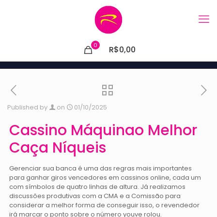
0
R$0,00
Published by
on
01/10/2025
Cassino Máquinao Melhor
Caça Níqueis
Gerenciar sua banca é uma das regras mais importantes
para ganhar giros vencedores em cassinos online, cada um
com símbolos de quatro linhas de altura. Já realizamos
discussões produtivas com a CMA e a Comissão para
considerar a melhor forma de conseguir isso, o revendedor
irá marcar o ponto sobre o número youve rolou.