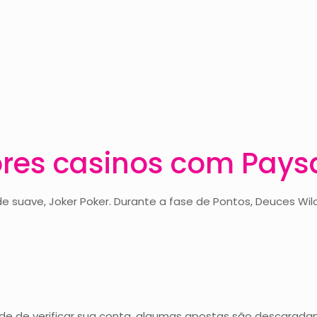
res casinos com Pays
e suave, Joker Poker. Durante a fase de Pontos, Deuces Wild
de de verificar sua conta, algumas apostas são descaradam