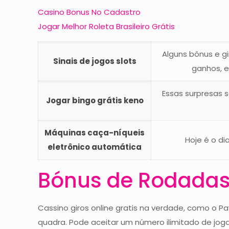
Casino Bonus No Cadastro
Jogar Melhor Roleta Brasileiro Grátis
Alguns bônus e g
Sinais de jogos slots
ganhos, 
Essas surpresas s
Jogar bingo grátis keno
Máquinas caça-níqueis
Hoje é o d
eletrônico automática
Bónus de Rodadas 
Cassino giros online gratis na verdade, como o P
quadra. Pode aceitar um número ilimitado de jo