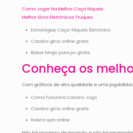
Como Jogar Na Melhor Caça Níqueis
Melhor Slots Eletrônicos Truques
Estratégias Caça-Níqueis Eletrônico
Cassino giros online gratis
Baixar bingo para pc gratis
Conheça os melho
Com gráficos de alta qualidade e uma jogabilidad
Como Funciona Cassino Jogo
Cassino giros online gratis
Roleta spin online
Não há processo de inscrição e não há necessida