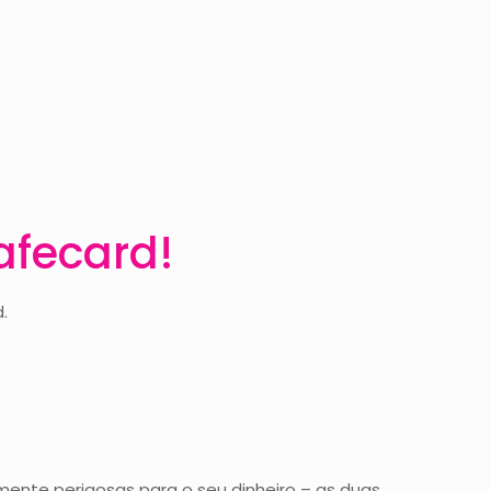
afecard!
.
ente perigosas para o seu dinheiro – as duas