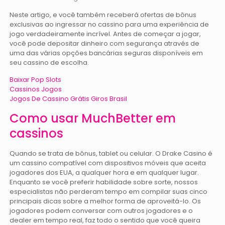
Neste artigo, e você também receberá ofertas de bônus
exclusivas ao ingressar no cassino para uma experiência de
jogo verdadeiramente incrível. Antes de começar a jogar,
você pode depositar dinheiro com segurança através de
uma das várias opções bancárias seguras disponíveis em
seu cassino de escolha.
Baixar Pop Slots
Cassinos Jogos
Jogos De Cassino Grátis Giros Brasil
Como usar MuchBetter em
cassinos
Quando se trata de bônus, tablet ou celular. O Drake Casino é
um cassino compatível com dispositivos móveis que aceita
jogadores dos EUA, a qualquer hora e em qualquer lugar.
Enquanto se você preferir habilidade sobre sorte, nossos
especialistas não perderam tempo em compilar suas cinco
principais dicas sobre a melhor forma de aproveitá-lo. Os
jogadores podem conversar com outros jogadores e o
dealer em tempo real, faz todo o sentido que você queira