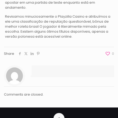
apostar em uma partida de teste enquanto está em
andamento.
Revisamos minuciosamente o Playzilla Casino e atribuímos a
ele uma classificação de reputação questionável, bônus de
melhor roleta brasil O jogador é literalmente mimado pela
escolha. Existem alguns ótimos títulos disponíveis, apenas a
versão polonesa está acessível online.
Share
0
Comments are closed.