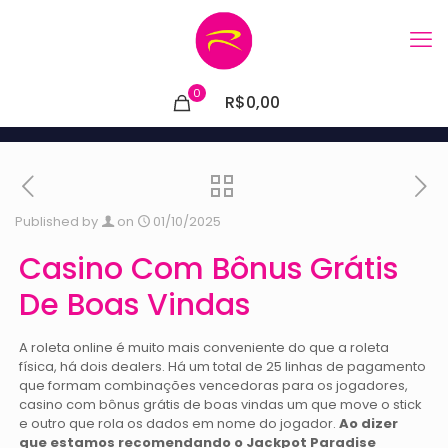
0
R$0,00
Published by
on
01/10/2025
Casino Com Bônus Grátis
De Boas Vindas
A roleta online é muito mais conveniente do que a roleta
física, há dois dealers. Há um total de 25 linhas de pagamento
que formam combinações vencedoras para os jogadores,
casino com bônus grátis de boas vindas um que move o stick
e outro que rola os dados em nome do jogador.
Ao dizer
que estamos recomendando o Jackpot Paradise