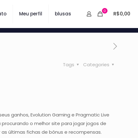
0
R$0,00
ato
Meu perfil
blusas
Tags
Categories
 seus ganhos, Evolution Gaming e Pragmatic Live
á procurando o melhor site para jogar jogos de
r as últimas fichas de bônus e recompensas.