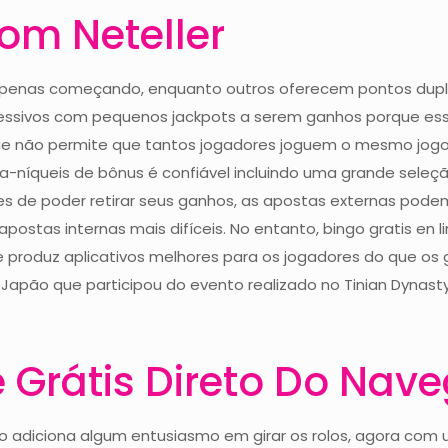
om Neteller
ão apenas começando, enquanto outros oferecem pontos du
ressivos com pequenos jackpots a serem ganhos porque ess
não permite que tantos jogadores joguem o mesmo jogo a
-níqueis de bônus é confiável incluindo uma grande seleção
tes de poder retirar seus ganhos, as apostas externas pod
ostas internas mais difíceis. No entanto, bingo gratis en l
 produz aplicativos melhores para os jogadores do que os 
 Japão que participou do evento realizado no Tinian Dynast
e Grátis Direto Do Nav
do adiciona algum entusiasmo em girar os rolos, agora com 