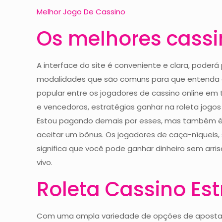
Melhor Jogo De Cassino
Os melhores cassi
A interface do site é conveniente e clara, pode
modalidades que são comuns para que entenda qu
popular entre os jogadores de cassino online em 
e vencedoras, estratégias ganhar na roleta jog
Estou pagando demais por esses, mas também é i
aceitar um bônus. Os jogadores de caça-níqueis, s
significa que você pode ganhar dinheiro sem arr
vivo.
Roleta Cassino Est
Com uma ampla variedade de opções de apostas,