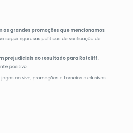
bém as grandes promoções que mencionamos
seguir rigorosas políticas de verificação de
 prejudiciais ao resultado para Ratcliff.
te positivo.
ogos ao vivo, promoções e torneios exclusivos