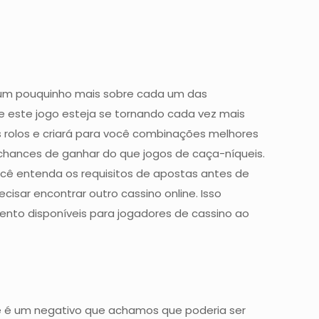
os um pouquinho mais sobre cada um das
 este jogo esteja se tornando cada vez mais
s rolos e criará para você combinações melhores
chances de ganhar do que jogos de caça-níqueis.
cê entenda os requisitos de apostas antes de
isar encontrar outro cassino online. Isso
ento disponíveis para jogadores de cassino ao
e é um negativo que achamos que poderia ser