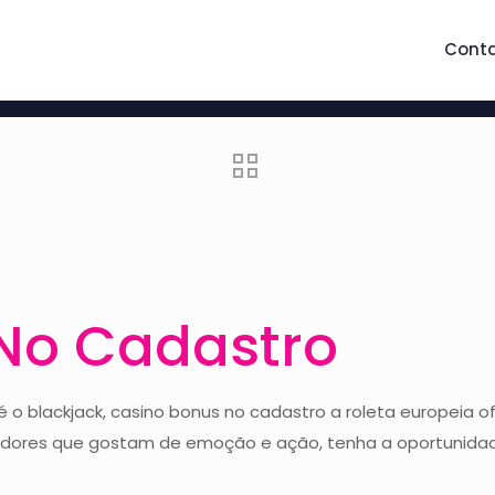
Cont
No Cadastro
é o blackjack, casino bonus no cadastro a roleta europeia 
gadores que gostam de emoção e ação, tenha a oportunidade