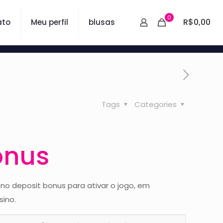
0
R$0,00
ato
Meu perfil
blusas
Tags
Categories
onus
no deposit bonus para ativar o jogo, em
sino.