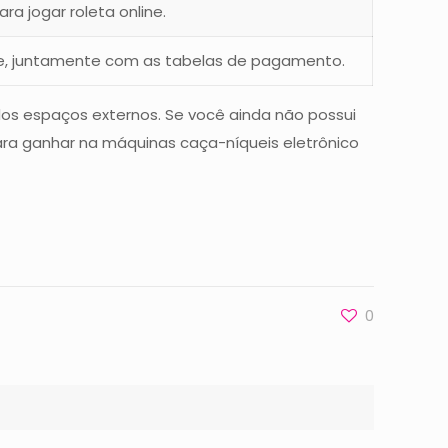
ra jogar roleta online.
ne, juntamente com as tabelas de pagamento.
os espaços externos. Se você ainda não possui
ra ganhar na máquinas caça-níqueis eletrônico
0