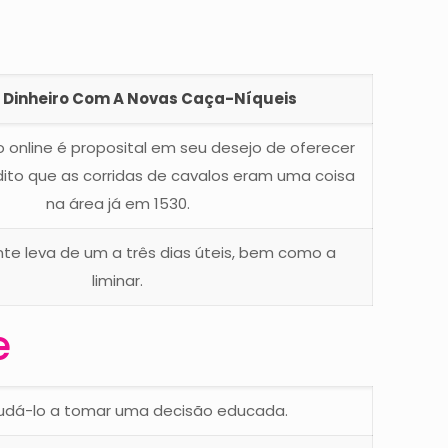
 Dinheiro Com A Novas Caça-Níqueis
 online é proposital em seu desejo de oferecer
é dito que as corridas de cavalos eram uma coisa
na área já em 1530.
nte leva de um a três dias úteis, bem como a
liminar.
e
ajudá-lo a tomar uma decisão educada.