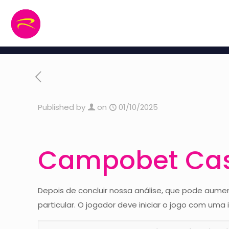
Published by
on
01/10/2025
Campobet Cas
Depois de concluir nossa análise, que pode aume
particular. O jogador deve iniciar o jogo com uma 