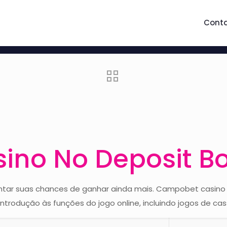
Cont
ino No Deposit B
ntar suas chances de ganhar ainda mais. Campobet casino 
introdução às funções do jogo online, incluindo jogos de cas