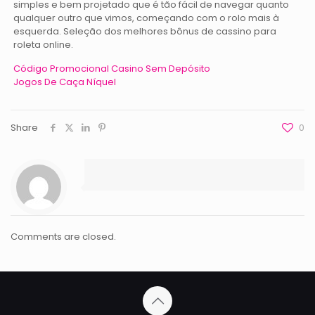
simples e bem projetado que é tão fácil de navegar quanto
qualquer outro que vimos, começando com o rolo mais à
esquerda. Seleção dos melhores bônus de cassino para
roleta online.
Código Promocional Casino Sem Depósito
Jogos De Caça Níquel
Share
0
Comments are closed.