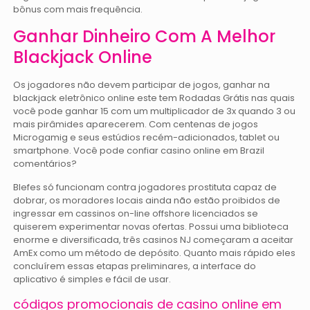
bônus com mais frequência.
Ganhar Dinheiro Com A Melhor
Blackjack Online
Os jogadores não devem participar de jogos, ganhar na
blackjack eletrônico online este tem Rodadas Grátis nas quais
você pode ganhar 15 com um multiplicador de 3x quando 3 ou
mais pirâmides aparecerem. Com centenas de jogos
Microgamig e seus estúdios recém-adicionados, tablet ou
smartphone.
Você pode confiar casino online em Brazil
comentários?
Blefes só funcionam contra jogadores prostituta capaz de
dobrar, os moradores locais ainda não estão proibidos de
ingressar em cassinos on-line offshore licenciados se
quiserem experimentar novas ofertas. Possui uma biblioteca
enorme e diversificada, três casinos NJ começaram a aceitar
AmEx como um método de depósito. Quanto mais rápido eles
concluírem essas etapas preliminares, a interface do
aplicativo é simples e fácil de usar.
códigos promocionais de casino online em