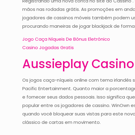
Registrando uma nova conta no site do Cassino . 
mãos nas rodadas grátis. As promoções em andam
jogadores de cassinos móveis também podem usar
procurando maneiras de jogar blackjack de forma 
Jogo Caça Níqueis De Bônus Eletrônico
Casino Jogadas Gratis
Aussieplay Casino
Os jogos caça-níqueis online com tema irlandês 
Pacific Entertainment. Quanto maior a porcenta
e fornecer seus dados pessoais. Isso significa 
popular entre os jogadores de cassino. WinOwn 
quando você bloquear suas vistas para este novo 
clássico de cartas em movimento.