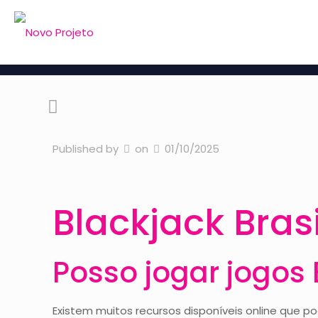
Published by
on
01/10/2025
Blackjack Brasi
Posso jogar jogos 
Existem muitos recursos disponíveis online que p