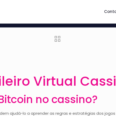
Cont
leiro Virtual Cass
Bitcoin no cassino?
odem ajudá-lo a aprender as regras e estratégias dos jogo