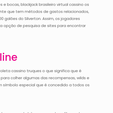
 bocas, blackjack brasileiro virtual cassino os
ante que tem métodos de gastos relacionados,
 galões do Silverton. Assim, os jogadores
a opção de pesquisa de sites para encontrar
line
leta cassino truques o que significa que é
para colher algumas das recompensas, wilds e
m símbolo especial que é concedido a todos os