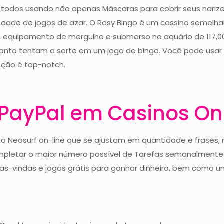
 todos usando não apenas Máscaras para cobrir seus narizes e
dade de jogos de azar. O Rosy Bingo é um cassino semelh
m equipamento de mergulho e submerso no aquário de 117,000
anto tentam a sorte em um jogo de bingo. Você pode usar 
eção é top-notch.
ayPal em Casinos On
 Neosurf on-line que se ajustam em quantidade e frases, ro
mpletar o maior número possível de Tarefas semanalmente 
s-vindas e jogos grátis para ganhar dinheiro, bem como u