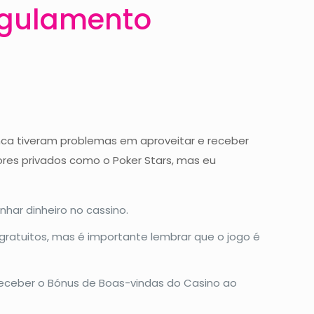
regulamento
ca tiveram problemas em aproveitar e receber
ores privados como o Poker Stars, mas eu
har dinheiro no cassino.
ratuitos, mas é importante lembrar que o jogo é
receber o Bónus de Boas-vindas do Casino ao