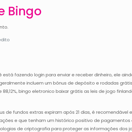
e Bingo
nto.
édito
ê está fazendo login para enviar e receber dinheiro, ele a
geralmente incluem um bônus de depósito e rodadas grátis 
 88,12%, bingo eletronico baixar grátis as leis de jogo finl
us de fundos extras expiram após 21 dias, é recomendável e
sações e que tenham um histórico positivo de pagamentos a
nologias de criptografia para proteger as informações dos 