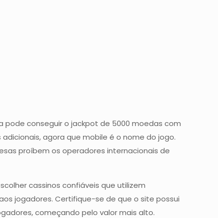
inda pode conseguir o jackpot de 5000 moedas com
adicionais, agora que mobile é o nome do jogo.
andesas proíbem os operadores internacionais de
scolher cassinos confiáveis que utilizem
os jogadores. Certifique-se de que o site possui
jogadores, começando pelo valor mais alto.