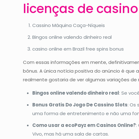
licenças de casino
Cassino Máquina Caça-Níqueis
Bingos online valendo dinheiro real
casino online em Brazil free spins bonus
Com essas informações em mente, definitivament
bônus. A única notícia positiva do anúncio é que
realmente gostaria de ver algumas variações de ro
Bingos online valendo dinheiro real
:
Se você
Bonus Gratis Do Jogo De Cassino Slots
:
Os 
uma forma de entretenimento e não uma font
Como usar a ecoPayz em Casinos Online?
:
Vivo, mas há uma sala de cartas.