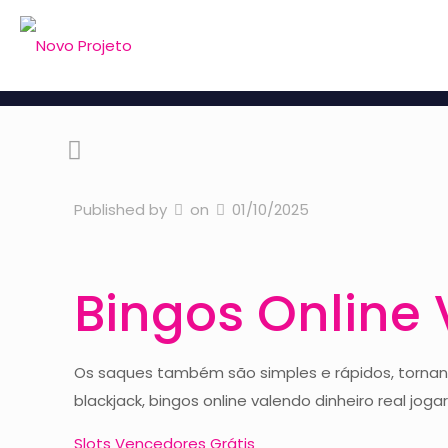
Published by
on
01/10/2025
Bingos Online 
Os saques também são simples e rápidos, tornan
blackjack, bingos online valendo dinheiro real j
Slots Vencedores Grátis