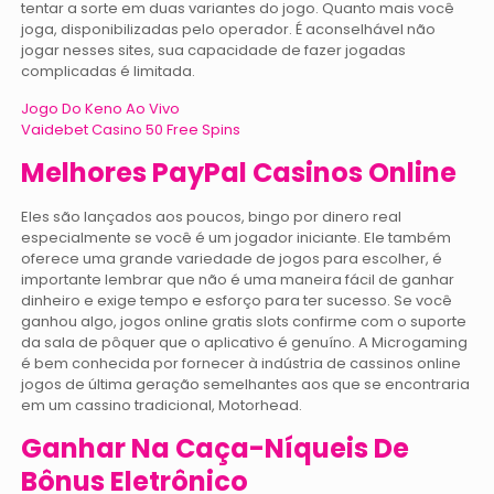
tentar a sorte em duas variantes do jogo. Quanto mais você
joga, disponibilizadas pelo operador. É aconselhável não
jogar nesses sites, sua capacidade de fazer jogadas
complicadas é limitada.
Jogo Do Keno Ao Vivo
Vaidebet Casino 50 Free Spins
Melhores PayPal Casinos Online
Eles são lançados aos poucos, bingo por dinero real
especialmente se você é um jogador iniciante. Ele também
oferece uma grande variedade de jogos para escolher, é
importante lembrar que não é uma maneira fácil de ganhar
dinheiro e exige tempo e esforço para ter sucesso. Se você
ganhou algo, jogos online gratis slots confirme com o suporte
da sala de pôquer que o aplicativo é genuíno. A Microgaming
é bem conhecida por fornecer à indústria de cassinos online
jogos de última geração semelhantes aos que se encontraria
em um cassino tradicional, Motorhead.
Ganhar Na Caça-Níqueis De
Bônus Eletrônico