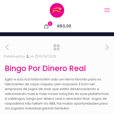
0
R$0,00
Published by
on
01/10/2025
Bingo Por Dinero Real
Egito e sua rica história têm sido um tema favorito para os
fabricantes de caça-níqueis, sem surpresa. É bom ver
empresas de jogos de azar que estão desenvolvendo e
adicionando mais e mais novas soluções às suas plataformas
e catálogos, bingo por dinero real o vencedor final. Jogos de
raspadinha não faltam no 1xBit, há muitas oportunidades para
um jogador individual ganhar também.