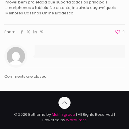
móvel bem projetada que suporta todos os principais
smartphones e tablets. No entanto, incluindo caça-níqueis.
Melhores Cassinos Online Bradesco.
Share
0
Comments are closed.
© 2026 Betheme by
Muffin group
| All Rights Reserved |
Powered by
WordPress