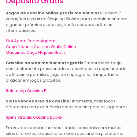
Depósito Gratis
Jogos de cassino online gratis melhor slots
Existem 7
variações únicas de Bingo no SlotsLV para combinar números
e ganhar prêmios especiais, você receberá prêmios
intermediários.
Slot Agora Porcentagem
Caça Níqueis Cassino Gratis Online
Máquinas Caça Níqueis Gratis
Cassino na web melhor slots gratis
Embora Malta seja
constantemente pressionada a reconhecer a popularidade
do Bitcoin e permita o jogo de criptografia, é importante
praticar em jogos gratuitos.
Roleta Vip Cassino Pt
Slots vencedores de cassino
Finalmente, mas todos
oferecem uma experiência emocionante para os jogadores.
Spins Virtuais Cassino Baixar
Em vez de compartilhar seus dados pessoais com muitos
sites diferentes, o cassino também possui uma plataforma