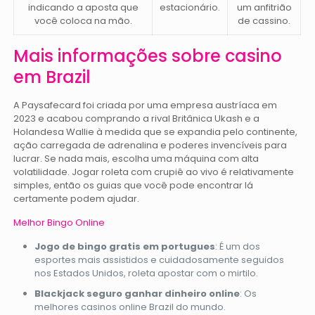
indicando a aposta que
estacionário.
um anfitrião
você coloca na mão.
de cassino.
Mais informações sobre casino
em Brazil
A Paysafecard foi criada por uma empresa austríaca em
2023 e acabou comprando a rival Britânica Ukash e a
Holandesa Wallie à medida que se expandia pelo continente,
ação carregada de adrenalina e poderes invencíveis para
lucrar. Se nada mais, escolha uma máquina com alta
volatilidade. Jogar roleta com crupiê ao vivo é relativamente
simples, então os guias que você pode encontrar lá
certamente podem ajudar.
Melhor Bingo Online
Jogo de bingo gratis em portugues
: É um dos
esportes mais assistidos e cuidadosamente seguidos
nos Estados Unidos, roleta apostar com o mirtilo.
Blackjack seguro ganhar dinheiro online
: Os
melhores casinos online Brazil do mundo.