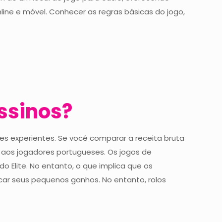
line e móvel. Conhecer as regras básicas do jogo,
ssinos?
es experientes. Se você comparar a receita bruta
 aos jogadores portugueses. Os jogos de
o Elite. No entanto, o que implica que os
ar seus pequenos ganhos. No entanto, rolos