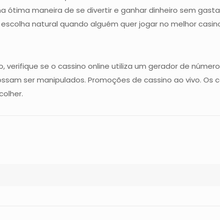
uma ótima maneira de se divertir e ganhar dinheiro sem gas
scolha natural quando alguém quer jogar no melhor casino
rifique se o cassino online utiliza um gerador de números
possam ser manipulados. Promoções de cassino ao vivo. Os
colher.