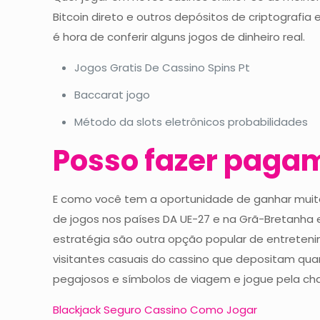
Bitcoin direto e outros depósitos de criptografi
é hora de conferir alguns jogos de dinheiro real.
Jogos Gratis De Cassino Spins Pt
Baccarat jogo
Método da slots eletrônicos probabilidades
Posso fazer paga
E como você tem a oportunidade de ganhar muito 
de jogos nos países DA UE-27 e na Grã-Bretanha 
estratégia são outra opção popular de entretenim
visitantes casuais do cassino que depositam qu
pegajosos e símbolos de viagem e jogue pela cha
Blackjack Seguro Cassino Como Jogar