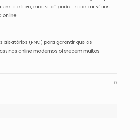
tar um centavo, mas você pode encontrar várias
 online.
 aleatórios (RNG) para garantir que os
 cassinos online modernos oferecem muitas
0