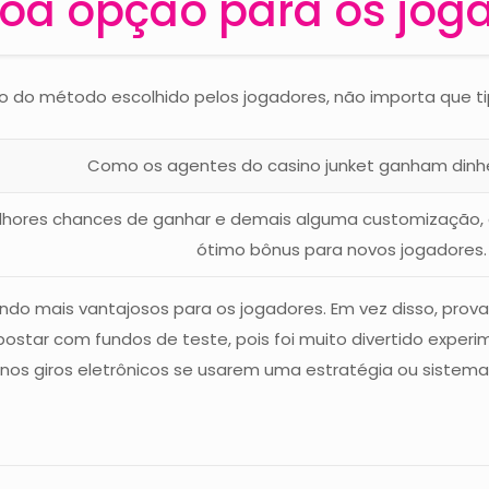
oa opção para os jog
do método escolhido pelos jogadores, não importa que tip
Como os agentes do casino junket ganham dinhei
lhores chances de ganhar e demais alguma customização, c
ótimo bônus para novos jogadores.
ndo mais vantajosos para os jogadores. Em vez disso, pro
star com fundos de teste, pois foi muito divertido experi
 giros eletrônicos se usarem uma estratégia ou sistema d