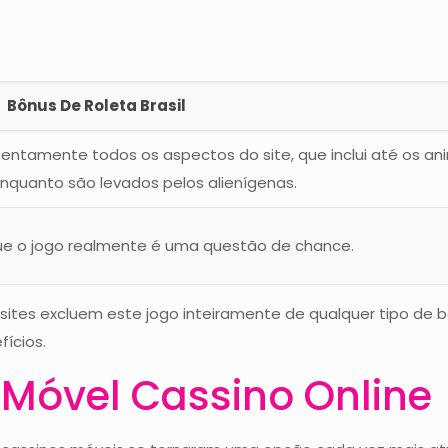
Bônus De Roleta Brasil
entamente todos os aspectos do site, que inclui até os an
nquanto são levados pelos alienígenas.
ue o jogo realmente é uma questão de chance.
 sites excluem este jogo inteiramente de qualquer tipo d
ícios.
 Móvel Cassino Online