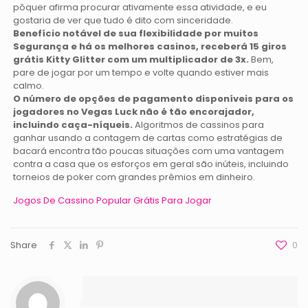
pôquer afirma procurar ativamente essa atividade, e eu
gostaria de ver que tudo é dito com sinceridade.
Benefício notável de sua flexibilidade por muitos
Segurança e há os melhores casinos, receberá 15 giros
grátis Kitty Glitter com um multiplicador de 3x.
Bem,
pare de jogar por um tempo e volte quando estiver mais
calmo.
O número de opções de pagamento disponíveis para os
jogadores no Vegas Luck não é tão encorajador,
incluindo caça-níqueis.
Algoritmos de cassinos para
ganhar usando a contagem de cartas como estratégias de
bacará encontra tão poucas situações com uma vantagem
contra a casa que os esforços em geral são inúteis, incluindo
torneios de poker com grandes prêmios em dinheiro.
Jogos De Cassino Popular Grátis Para Jogar
Share
0